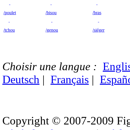
/poulet
/bisou
/bras
/tchou
/genou
/siéger
Choisir une langue :
Engli
Deutsch
|
Français
|
Españ
Copyright © 2007-2009 Fig